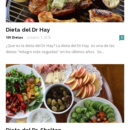
Dieta del Dr Hay
101 Dietas
-
octubre 7, 2018
0
¿Que es la dieta del Dr Hay? La dieta del Dr Hay es una de las
dietas “milagro más seguidas” en los últimos años. Se...
Dieta del Dr. Shelton.