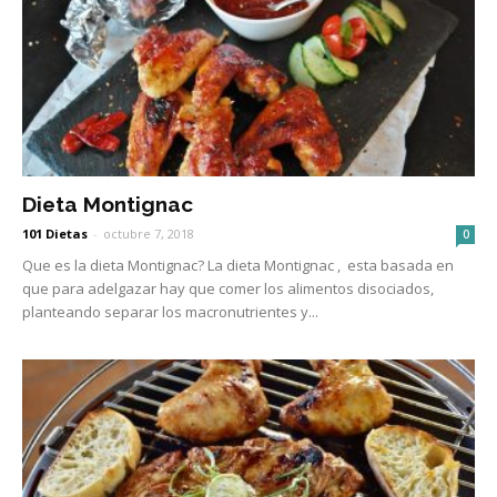
Dieta Montignac
101 Dietas
-
octubre 7, 2018
0
Que es la dieta Montignac? La dieta Montignac , esta basada en
que para adelgazar hay que comer los alimentos disociados,
planteando separar los macronutrientes y...