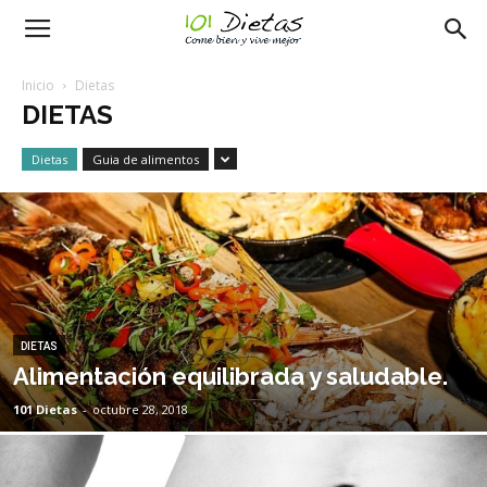
101
Inicio
Dietas
DIETAS
dietas
Dietas
Guia de alimentos
DIETAS
Alimentación equilibrada y saludable.
101 Dietas
-
octubre 28, 2018